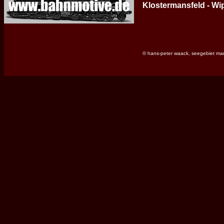
Klostermansfeld - Wi
© hans-peter waack, seegebiet ma