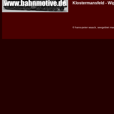
Klostermansfeld - Wi
© hans-peter waack, seegebiet ma