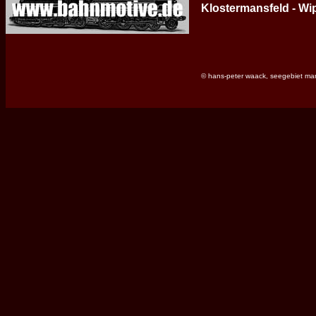
Klostermansfeld - Wi
© hans-peter waack, seegebiet ma