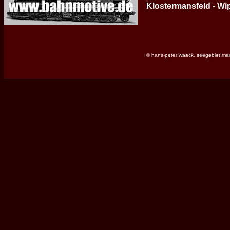
Klostermansfeld - Wi
© hans-peter waack, seegebiet ma