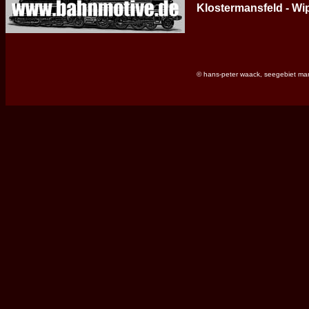
Klostermansfeld - Wi
© hans-peter waack, seegebiet ma